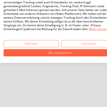
serverseitiges Tracking sowie auch Drittanbieter ein, wodurch ggf.
geräteübergreifend Cookies, Fingerprints, Tracking-Pixel, IP-Adressen sowie
gehashte E-Mail-Adressen genutzt werden. Auf unserer Seite betten wir zud
Drittinhalte von anderen Anbietern ein (Video-Plattformen). Wir haben auf die
weitere Datenverarbeitung und ein etwaiges Tracking durch den Drittanbieter
keinen Einfluss. Mit deiner Einstellung willigst du in die oben beschriebenen
Vorgänge ein. Du kannst deine Einwilligung (z. B. im Footer unter „Privacy-
Einstellungen“) jederzeit mit Wirkung für die Zukunft widerrufen. (
BoD-Impres
Ablehnen
Anpassen
Alle akzeptieren