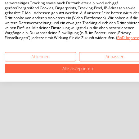
serverseitiges Tracking sowie auch Drittanbieter ein, wodurch ggf.
geräteübergreifend Cookies, Fingerprints, Tracking-Pixel, IP-Adressen sowie
gehashte E-Mail-Adressen genutzt werden. Auf unserer Seite betten wir zud
Drittinhalte von anderen Anbietern ein (Video-Plattformen). Wir haben auf die
weitere Datenverarbeitung und ein etwaiges Tracking durch den Drittanbieter
keinen Einfluss. Mit deiner Einstellung willigst du in die oben beschriebenen
Vorgänge ein. Du kannst deine Einwilligung (z. B. im Footer unter „Privacy-
Einstellungen“) jederzeit mit Wirkung für die Zukunft widerrufen. (
BoD-Impres
Ablehnen
Anpassen
Alle akzeptieren