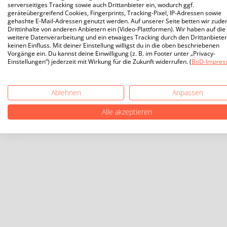
serverseitiges Tracking sowie auch Drittanbieter ein, wodurch ggf.
geräteübergreifend Cookies, Fingerprints, Tracking-Pixel, IP-Adressen sowie
gehashte E-Mail-Adressen genutzt werden. Auf unserer Seite betten wir zud
Drittinhalte von anderen Anbietern ein (Video-Plattformen). Wir haben auf die
weitere Datenverarbeitung und ein etwaiges Tracking durch den Drittanbieter
keinen Einfluss. Mit deiner Einstellung willigst du in die oben beschriebenen
Vorgänge ein. Du kannst deine Einwilligung (z. B. im Footer unter „Privacy-
Einstellungen“) jederzeit mit Wirkung für die Zukunft widerrufen. (
BoD-Impres
Ablehnen
Anpassen
Alle akzeptieren