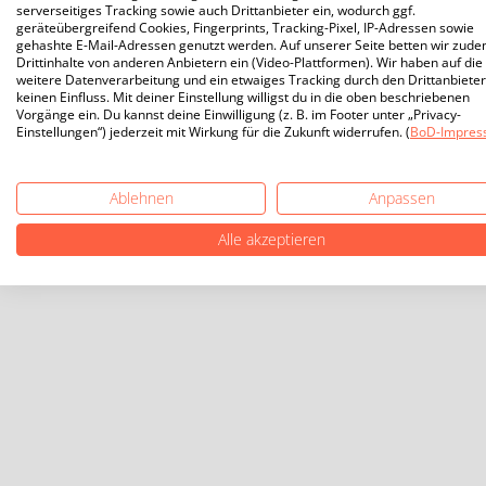
serverseitiges Tracking sowie auch Drittanbieter ein, wodurch ggf.
geräteübergreifend Cookies, Fingerprints, Tracking-Pixel, IP-Adressen sowie
gehashte E-Mail-Adressen genutzt werden. Auf unserer Seite betten wir zud
Drittinhalte von anderen Anbietern ein (Video-Plattformen). Wir haben auf die
weitere Datenverarbeitung und ein etwaiges Tracking durch den Drittanbieter
keinen Einfluss. Mit deiner Einstellung willigst du in die oben beschriebenen
Vorgänge ein. Du kannst deine Einwilligung (z. B. im Footer unter „Privacy-
Einstellungen“) jederzeit mit Wirkung für die Zukunft widerrufen. (
BoD-Impres
Ablehnen
Anpassen
Alle akzeptieren