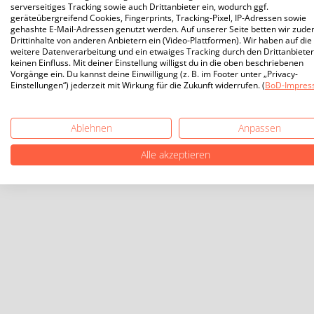
serverseitiges Tracking sowie auch Drittanbieter ein, wodurch ggf.
geräteübergreifend Cookies, Fingerprints, Tracking-Pixel, IP-Adressen sowie
gehashte E-Mail-Adressen genutzt werden. Auf unserer Seite betten wir zud
Drittinhalte von anderen Anbietern ein (Video-Plattformen). Wir haben auf die
weitere Datenverarbeitung und ein etwaiges Tracking durch den Drittanbieter
keinen Einfluss. Mit deiner Einstellung willigst du in die oben beschriebenen
Vorgänge ein. Du kannst deine Einwilligung (z. B. im Footer unter „Privacy-
Einstellungen“) jederzeit mit Wirkung für die Zukunft widerrufen. (
BoD-Impres
Ablehnen
Anpassen
Alle akzeptieren