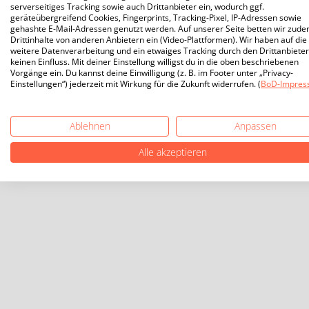
serverseitiges Tracking sowie auch Drittanbieter ein, wodurch ggf.
geräteübergreifend Cookies, Fingerprints, Tracking-Pixel, IP-Adressen sowie
gehashte E-Mail-Adressen genutzt werden. Auf unserer Seite betten wir zud
Drittinhalte von anderen Anbietern ein (Video-Plattformen). Wir haben auf die
weitere Datenverarbeitung und ein etwaiges Tracking durch den Drittanbieter
keinen Einfluss. Mit deiner Einstellung willigst du in die oben beschriebenen
Vorgänge ein. Du kannst deine Einwilligung (z. B. im Footer unter „Privacy-
Einstellungen“) jederzeit mit Wirkung für die Zukunft widerrufen. (
BoD-Impres
Ablehnen
Anpassen
Alle akzeptieren