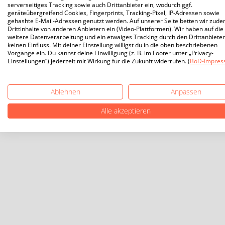
serverseitiges Tracking sowie auch Drittanbieter ein, wodurch ggf.
geräteübergreifend Cookies, Fingerprints, Tracking-Pixel, IP-Adressen sowie
gehashte E-Mail-Adressen genutzt werden. Auf unserer Seite betten wir zud
Drittinhalte von anderen Anbietern ein (Video-Plattformen). Wir haben auf die
weitere Datenverarbeitung und ein etwaiges Tracking durch den Drittanbieter
keinen Einfluss. Mit deiner Einstellung willigst du in die oben beschriebenen
Vorgänge ein. Du kannst deine Einwilligung (z. B. im Footer unter „Privacy-
Einstellungen“) jederzeit mit Wirkung für die Zukunft widerrufen. (
BoD-Impres
Ablehnen
Anpassen
Alle akzeptieren