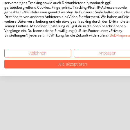
serverseitiges Tracking sowie auch Drittanbieter ein, wodurch ggf.
geräteübergreifend Cookies, Fingerprints, Tracking-Pixel, IP-Adressen sowie
gehashte E-Mail-Adressen genutzt werden. Auf unserer Seite betten wir zud
Drittinhalte von anderen Anbietern ein (Video-Plattformen). Wir haben auf die
weitere Datenverarbeitung und ein etwaiges Tracking durch den Drittanbieter
keinen Einfluss. Mit deiner Einstellung willigst du in die oben beschriebenen
Vorgänge ein. Du kannst deine Einwilligung (z. B. im Footer unter „Privacy-
Einstellungen“) jederzeit mit Wirkung für die Zukunft widerrufen. (
BoD-Impres
Ablehnen
Anpassen
Alle akzeptieren