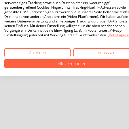
serverseitiges Tracking sowie auch Drittanbieter ein, wodurch ggf.
geräteübergreifend Cookies, Fingerprints, Tracking-Pixel, IP-Adressen sowie
gehashte E-Mail-Adressen genutzt werden. Auf unserer Seite betten wir zud
Drittinhalte von anderen Anbietern ein (Video-Plattformen). Wir haben auf die
weitere Datenverarbeitung und ein etwaiges Tracking durch den Drittanbieter
keinen Einfluss. Mit deiner Einstellung willigst du in die oben beschriebenen
Vorgänge ein. Du kannst deine Einwilligung (z. B. im Footer unter „Privacy-
Einstellungen“) jederzeit mit Wirkung für die Zukunft widerrufen. (
BoD-Impres
Ablehnen
Anpassen
Alle akzeptieren