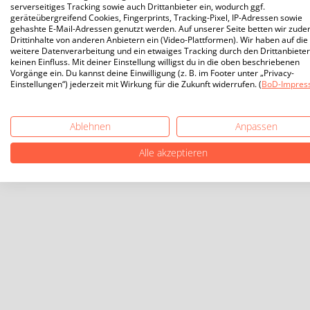
serverseitiges Tracking sowie auch Drittanbieter ein, wodurch ggf.
geräteübergreifend Cookies, Fingerprints, Tracking-Pixel, IP-Adressen sowie
gehashte E-Mail-Adressen genutzt werden. Auf unserer Seite betten wir zud
Drittinhalte von anderen Anbietern ein (Video-Plattformen). Wir haben auf die
weitere Datenverarbeitung und ein etwaiges Tracking durch den Drittanbieter
keinen Einfluss. Mit deiner Einstellung willigst du in die oben beschriebenen
Vorgänge ein. Du kannst deine Einwilligung (z. B. im Footer unter „Privacy-
Einstellungen“) jederzeit mit Wirkung für die Zukunft widerrufen. (
BoD-Impres
Ablehnen
Anpassen
Alle akzeptieren