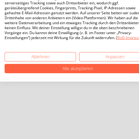
serverseitiges Tracking sowie auch Drittanbieter ein, wodurch ggf.
geräteübergreifend Cookies, Fingerprints, Tracking-Pixel, IP-Adressen sowie
gehashte E-Mail-Adressen genutzt werden. Auf unserer Seite betten wir zud
Drittinhalte von anderen Anbietern ein (Video-Plattformen). Wir haben auf die
weitere Datenverarbeitung und ein etwaiges Tracking durch den Drittanbieter
keinen Einfluss. Mit deiner Einstellung willigst du in die oben beschriebenen
Vorgänge ein. Du kannst deine Einwilligung (z. B. im Footer unter „Privacy-
Einstellungen“) jederzeit mit Wirkung für die Zukunft widerrufen. (
BoD-Impres
Ablehnen
Anpassen
Alle akzeptieren