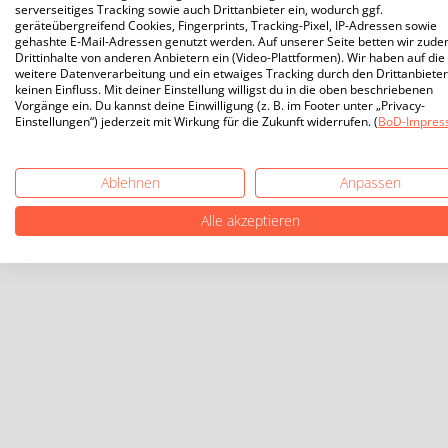
serverseitiges Tracking sowie auch Drittanbieter ein, wodurch ggf.
geräteübergreifend Cookies, Fingerprints, Tracking-Pixel, IP-Adressen sowie
gehashte E-Mail-Adressen genutzt werden. Auf unserer Seite betten wir zud
Drittinhalte von anderen Anbietern ein (Video-Plattformen). Wir haben auf die
weitere Datenverarbeitung und ein etwaiges Tracking durch den Drittanbieter
keinen Einfluss. Mit deiner Einstellung willigst du in die oben beschriebenen
Vorgänge ein. Du kannst deine Einwilligung (z. B. im Footer unter „Privacy-
Einstellungen“) jederzeit mit Wirkung für die Zukunft widerrufen. (
BoD-Impres
Ablehnen
Anpassen
Alle akzeptieren