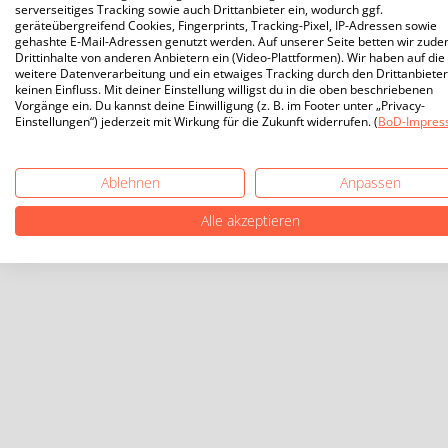
serverseitiges Tracking sowie auch Drittanbieter ein, wodurch ggf.
geräteübergreifend Cookies, Fingerprints, Tracking-Pixel, IP-Adressen sowie
gehashte E-Mail-Adressen genutzt werden. Auf unserer Seite betten wir zud
Drittinhalte von anderen Anbietern ein (Video-Plattformen). Wir haben auf die
weitere Datenverarbeitung und ein etwaiges Tracking durch den Drittanbieter
keinen Einfluss. Mit deiner Einstellung willigst du in die oben beschriebenen
Vorgänge ein. Du kannst deine Einwilligung (z. B. im Footer unter „Privacy-
Einstellungen“) jederzeit mit Wirkung für die Zukunft widerrufen. (
BoD-Impres
Ablehnen
Anpassen
Alle akzeptieren