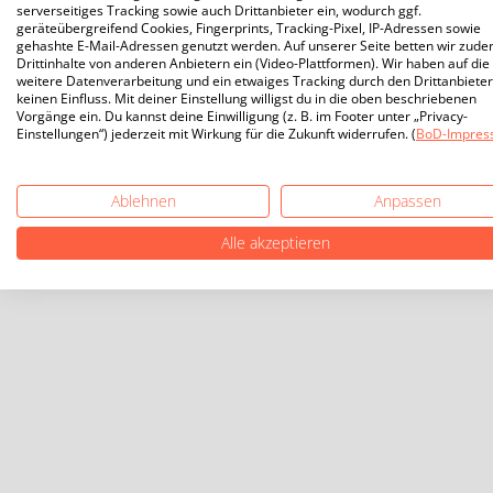
serverseitiges Tracking sowie auch Drittanbieter ein, wodurch ggf.
geräteübergreifend Cookies, Fingerprints, Tracking-Pixel, IP-Adressen sowie
gehashte E-Mail-Adressen genutzt werden. Auf unserer Seite betten wir zud
Drittinhalte von anderen Anbietern ein (Video-Plattformen). Wir haben auf die
weitere Datenverarbeitung und ein etwaiges Tracking durch den Drittanbieter
keinen Einfluss. Mit deiner Einstellung willigst du in die oben beschriebenen
Vorgänge ein. Du kannst deine Einwilligung (z. B. im Footer unter „Privacy-
Einstellungen“) jederzeit mit Wirkung für die Zukunft widerrufen. (
BoD-Impres
Ablehnen
Anpassen
Alle akzeptieren