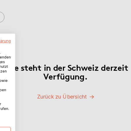
lärung
.
wenden
ges
rvice steht in der Schweiz derzeit
nutzt
tzen
Verfügung.
sowie
aben
Zurück zu Übersicht
r
rufen.