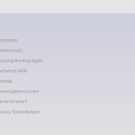
mpressum
atenschutz
utzungsbedingungen
uchshop-AGB
itemap
inweisgebersystem
rrierefreiheit
rivacy-Einstellungen