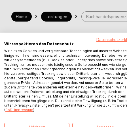
Hilfe
Home
Leistungen
Buchhandelspräsenz
myBoD
Neues Buchprojekt
Datenschutzerk
Wir respektieren den Datenschutz
Wir nutzen Cookies und vergleichbare Technologien auf unserer Website
Einige von ihnen sind essenziell und technisch notwendig. Daneben ver
wir Analysemethoden (z. B. Cookies oder Fingerprints sowie serverseiti
Dieser Se
Tracking), um zu messen, wie häufig unsere Seite besucht und wie sie ge
wird. Wir verwenden Trackingtechnologien zu Marketingzwecken und se
hierzu serverseitiges Tracking sowie auch Drittanbieter ein, wodurch ggf.
geräteübergreifend Cookies, Fingerprints, Tracking-Pixel, IP-Adressen 
gehashte E-Mail-Adressen genutzt werden. Auf unserer Seite betten wir
zudem Drittinhalte von anderen Anbietern ein (Video-Plattformen). Wir h
auf die weitere Datenverarbeitung und ein etwaiges Tracking durch den
Drittanbieter keinen Einfluss. Mit deiner Einstellung willigst du in die oben
beschriebenen Vorgänge ein. Du kannst deine Einwilligung (z. B. im Foote
BoD bei Instagram
unter „Privacy-Einstellungen“) jederzeit mit Wirkung für die Zukunft wider
(
BoD-Impressum
)
BoD Newsletteranmeldung