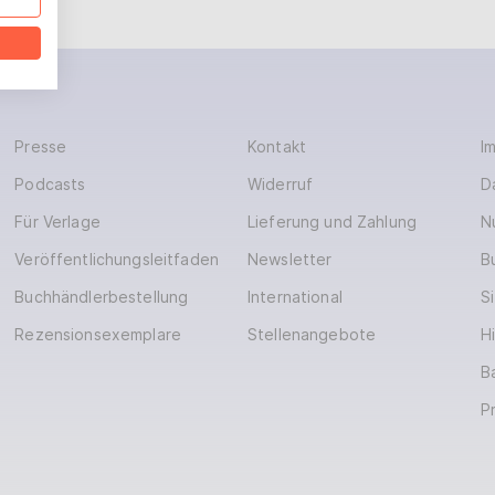
Presse
Kontakt
I
Podcasts
Widerruf
D
Für Verlage
Lieferung und Zahlung
N
Veröffentlichungsleitfaden
Newsletter
B
Buchhändlerbestellung
International
S
Rezensionsexemplare
Stellenangebote
H
Ba
P