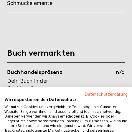
Schmuckelemente
Buch vermarkten
Buchhandelspräsenz
n/a
Dein Buch in der
Buchhandlung
Datenschutzerklärung
Wir respektieren den Datenschutz
Kostenloses E-Book
kostenfrei
Wir nutzen Cookies und vergleichbare Technologien auf unserer
Website. Einige von ihnen sind essenziell und technisch notwendig.
Dein Buch auf allen
Daneben verwenden wir Analysemethoden (z. B. Cookies oder
Fingerprints sowie serverseitiges Tracking), um zu messen, wie häufig
wichtigen E-Book-
unsere Seite besucht und wie sie genutzt wird. Wir verwenden
Plattformen und -Readern
Trackingtechnologien zu Marketingzwecken und setzen hierzu