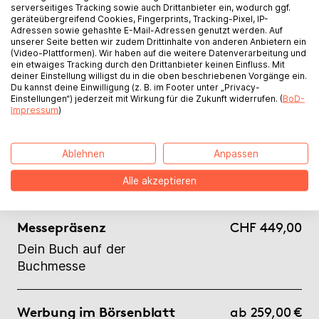
serverseitiges Tracking sowie auch Drittanbieter ein, wodurch ggf.
geräteübergreifend Cookies, Fingerprints, Tracking-Pixel, IP-
Adressen sowie gehashte E-Mail-Adressen genutzt werden. Auf
E-Book-Promotion
ab CHF 0,00
unserer Seite betten wir zudem Drittinhalte von anderen Anbietern ein
(Video-Plattformen). Wir haben auf die weitere Datenverarbeitung und
Dein E-Book bei XTME und
ein etwaiges Tracking durch den Drittanbieter keinen Einfluss. Mit
deiner Einstellung willigst du in die oben beschriebenen Vorgänge ein.
Buchdeals
Du kannst deine Einwilligung (z. B. im Footer unter „Privacy-
Einstellungen“) jederzeit mit Wirkung für die Zukunft widerrufen. (
BoD-
Impressum
)
Hörbuch
ab CHF 400,00
je Stunde
Dein Buch von Profis
Ablehnen
Anpassen
eingesprochen und
veröffentlicht
Alle akzeptieren
Messepräsenz
CHF 449,00
Dein Buch auf der
Buchmesse
Werbung im Börsenblatt
ab 259,00 €