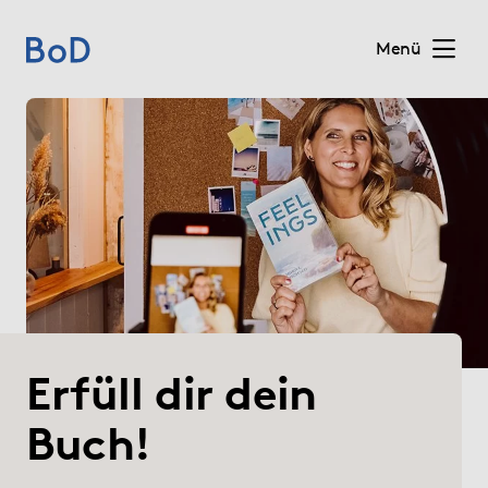
Menü
(current)
Home
Preise
Leistungen
Über uns
Erfüll dir dein
Blog
Buch!
Shop