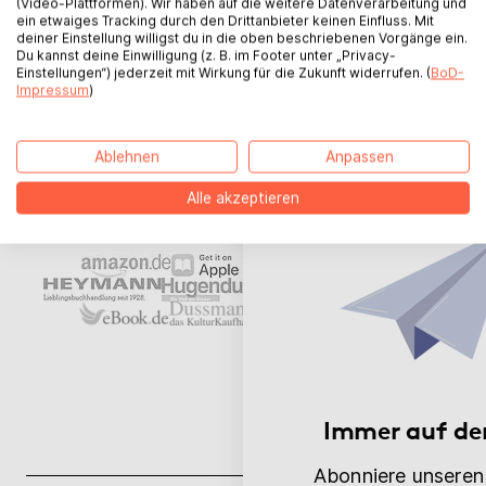
Handel
(Video-Plattformen). Wir haben auf die weitere Datenverarbeitung und
ein etwaiges Tracking durch den Drittanbieter keinen Einfluss. Mit
deiner Einstellung willigst du in die oben beschriebenen Vorgänge ein.
Du kannst deine Einwilligung (z. B. im Footer unter „Privacy-
Einstellungen“) jederzeit mit Wirkung für die Zukunft widerrufen. (
BoD-
Dein veröffentlichtes Buch kann bundesweit in
Impressum
)
jeder Buchhandlung bestellt und gekauft
werden – sowohl stationär als auch online.
Ablehnen
Anpassen
Mehr erfahren
Alle akzeptieren
Immer auf de
Abonniere unseren