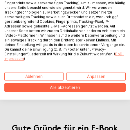
Fingerprints sowie serverseitiges Tracking), um zu messen, wie häufig
unsere Seite besucht und wie sie genutzt wird. Wir verwenden
Trackingtechnologien zu Marketingzwecken und setzen hierzu
serverseitiges Tracking sowie auch Drittanbieter ein, wodurch ggf.
geräteübergreifend Cookies, Fingerprints, Tracking-Pixel, IP-
Foto eines Amazon E-Readers
Foto von einem iPad un
Adressen sowie gehashte E-Mail-Adressen genutzt werden. Auf
einem Tolino E-Reader
unserer Seite betten wir zudem Drittinhalte von anderen Anbietern ein
(Video-Plattformen). Wir haben auf die weitere Datenverarbeitung und
ein etwaiges Tracking durch den Drittanbieter keinen Einfluss. Mit
deiner Einstellung willigst du in die oben beschriebenen Vorgänge ein.
Du kannst deine Einwilligung (z. B. im Footer unter „Privacy-
Einstellungen“) jederzeit mit Wirkung für die Zukunft widerrufen. (
BoD-
Impressum
)
Ablehnen
Anpassen
Alle akzeptieren
Gute Gründe für ein E-Book