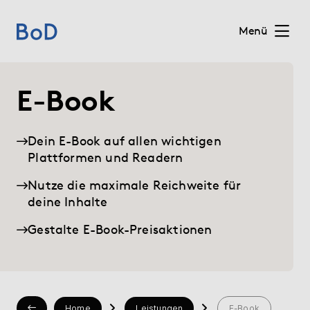
Menü
Home
E-Book
Preise
Dein E-Book auf allen wichtigen
Plattformen und Readern
Leistungen
Nutze die maximale Reichweite für
Über uns
deine Inhalte
Gestalte E-Book-Preisaktionen
Blog
Shop
Home
Leistungen
E-Book