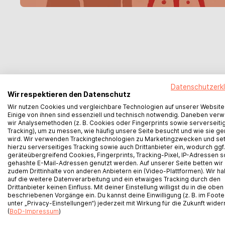
Datenschutzerk
Wir respektieren den Datenschutz
kostenfreier Schreibkurs
Wir nutzen Cookies und vergleichbare Technologien auf unserer Website
Einige von ihnen sind essenziell und technisch notwendig. Daneben ver
wir Analysemethoden (z. B. Cookies oder Fingerprints sowie serverseiti
Tropes
Tracking), um zu messen, wie häufig unsere Seite besucht und wie sie ge
wird. Wir verwenden Trackingtechnologien zu Marketingzwecken und se
hierzu serverseitiges Tracking sowie auch Drittanbieter ein, wodurch ggf.
geräteübergreifend Cookies, Fingerprints, Tracking-Pixel, IP-Adressen 
Tropes sind literarische Stilmittel, die verwend
gehashte E-Mail-Adressen genutzt werden. Auf unserer Seite betten wir
bestimmte Effekte zu erzielen. Sie helfen dabei
zudem Drittinhalte von anderen Anbietern ein (Video-Plattformen). Wir h
auf die weitere Datenverarbeitung und ein etwaiges Tracking durch den
vertiefen, Charaktere zu entwickeln und die Les
Drittanbieter keinen Einfluss. Mit deiner Einstellung willigst du in die oben
emotional zu engagieren. Sie sind ein wesentlich
beschriebenen Vorgänge ein. Du kannst deine Einwilligung (z. B. im Foote
BoD bei Instagram
unter „Privacy-Einstellungen“) jederzeit mit Wirkung für die Zukunft wider
Bestandteil des kreativen Schreibens und tragen
(
BoD-Impressum
)
dass Geschichten und Texte lebendiger und ei
BoD Newsletteranmeldung