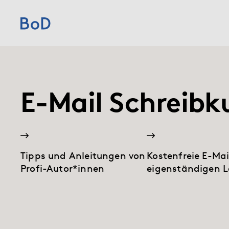
Home
Preise
E-Mail Schreibk
Leistungen
Über uns
Tipps und Anleitungen von
Kostenfreie E-Ma
Profi-Autor*innen
eigenständigen L
Blog
Shop