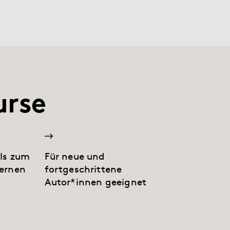
urse
ils zum
Für neue und
ernen
fortgeschrittene
Autor*innen geeignet