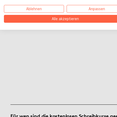
werden.
Ablehnen
Anpassen
BoD bei TikTok
Zur Anmeldung
Alle akzeptieren
BoD bei YouTube
Für wen sind die kostenlosen Schreibkurse ge