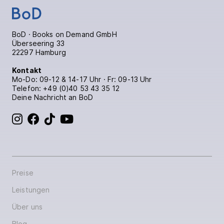
BoD · Books on Demand GmbH
Überseering 33
22297 Hamburg
Kontakt
Mo-Do: 09-12 & 14-17 Uhr · Fr: 09-13 Uhr
Telefon:
+49 (0)40 53 43 35 12
Deine Nachricht an BoD
BoD bei Instagram
BoD bei Facebook
BoD bei TikTok
BoD bei YouTube
Preise
Leistungen
Über uns
Blog