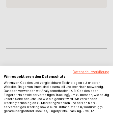
Datenschutzerklärung
Wir respektieren den Datenschutz
Weitere Leistungen für dein
Wir nutzen Cookies und vergleichbare Technologien auf unserer
Website. Einige von ihnen sind essenziell und technisch notwendig.
Projekt
Daneben verwenden wir Analysemethoden (z. B. Cookies oder
Fingerprints sowie serverseitiges Tracking), um zu messen, wie häufig
unsere Seite besucht und wie sie genutzt wird. Wir verwenden
Trackingtechnologien zu Marketingzwecken und setzen hierzu
Klappentext
serverseitiges Tracking sowie auch Drittanbieter ein, wodurch ggf.
geräteübergreifend Cookies, Fingerprints, Tracking-Pixel, IP-