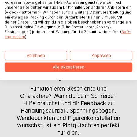
Adressen sowie gehashte E-Mail-Adressen genutzt werden. Auf
Wecke das Interesse potentieller
unserer Seite betten wir zudem Drittinhalte von anderen Anbietern ein
Leserinnen und Leser mit wenigen
(Video-Plattformen). Wir haben auf die weitere Datenverarbeitung und
ein etwaiges Tracking durch den Drittanbieter keinen Einfluss. Mit
Worten. Ein werbewirksamer Klappentext
deiner Einstellung willigst du in die oben beschriebenen Vorgänge ein.
ist unverzichtbar für die
Du kannst deine Einwilligung (z. B. im Footer unter „Privacy-
Einstellungen“) jederzeit mit Wirkung für die Zukunft widerrufen. (
BoD-
Buchvermarktung und zeigt deinen
Impressum
)
Leserinnen und Lesern, was an deinem
Buch besonders ist.
Ablehnen
Anpassen
Zum Klappentext
Alle akzeptieren
Plotgutachten
Funktionieren Geschichte und
Charaktere? Wenn du beim Schreiben
Hilfe brauchst und dir Feedback zu
Handlungsaufbau, Spannungsbogen,
Wendepunkten und Figurenkonstellation
wünschst, ist ein Plotgutachten perfekt
für dich.