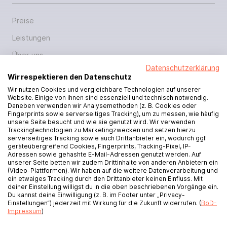
Hilfe
Preise
Leistungen
myBoD
Neues Buchprojekt
Über uns
Datenschutzerklärung
Blog
Wir respektieren den Datenschutz
Shop
Wir nutzen Cookies und vergleichbare Technologien auf unserer
Website. Einige von ihnen sind essenziell und technisch notwendig.
Daneben verwenden wir Analysemethoden (z. B. Cookies oder
Hilfe
Fingerprints sowie serverseitiges Tracking), um zu messen, wie häufig
unsere Seite besucht und wie sie genutzt wird. Wir verwenden
Trackingtechnologien zu Marketingzwecken und setzen hierzu
Presse
serverseitiges Tracking sowie auch Drittanbieter ein, wodurch ggf.
geräteübergreifend Cookies, Fingerprints, Tracking-Pixel, IP-
Podcasts
Adressen sowie gehashte E-Mail-Adressen genutzt werden. Auf
unserer Seite betten wir zudem Drittinhalte von anderen Anbietern ein
(Video-Plattformen). Wir haben auf die weitere Datenverarbeitung und
Für Verlage
ein etwaiges Tracking durch den Drittanbieter keinen Einfluss. Mit
deiner Einstellung willigst du in die oben beschriebenen Vorgänge ein.
Veröffentlichungsleitfaden
Du kannst deine Einwilligung (z. B. im Footer unter „Privacy-
Einstellungen“) jederzeit mit Wirkung für die Zukunft widerrufen. (
BoD-
Buchhändlerbestellung
Impressum
)
Rezensionsexemplare