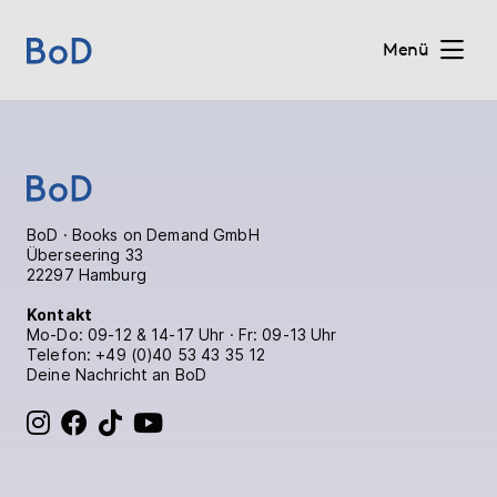
Menü
Home
Preise
BoD · Books on Demand GmbH
Überseering 33
Leistungen
22297 Hamburg
Kontakt
Über uns
Mo-Do: 09-12 & 14-17 Uhr · Fr: 09-13 Uhr
Telefon:
+49 (0)40 53 43 35 12
Deine Nachricht an BoD
Blog
BoD bei Instagram
BoD bei Facebook
BoD bei TikTok
BoD bei YouTube
Shop