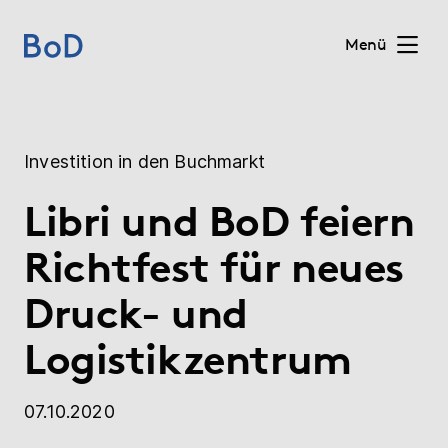
Menü
Home
Investition in den Buchmarkt
Preise
Libri und BoD feiern
Leistungen
Richtfest für neues
Über uns
Druck- und
Logistikzentrum
Blog
Shop
07.10.2020