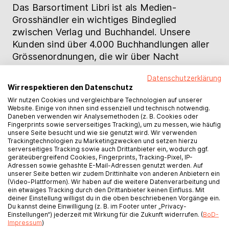
Das Barsortiment Libri ist als Medien-
Grosshändler ein wichtiges Bindeglied
zwischen Verlag und Buchhandel. Unsere
Kunden sind über 4.000 Buchhandlungen aller
Grössenordnungen, die wir über Nacht
zuverlässig mit bestellten Büchern beliefern.
Datenschutzerklärung
Mit dem grössten Titelangebot im deutschen
Wir respektieren den Datenschutz
Buchmarkt decken wir über 95 % des Bedarfs
Wir nutzen Cookies und vergleichbare Technologien auf unserer
selbst einer Fachbuchhandlung ab. Unser
Website. Einige von ihnen sind essenziell und technisch notwendig.
Daneben verwenden wir Analysemethoden (z. B. Cookies oder
eigener Zustelldienst trägt entscheidend dazu
Fingerprints sowie serverseitiges Tracking), um zu messen, wie häufig
bei, dass Bücher als Zeichen unserer kulturellen
unsere Seite besucht und wie sie genutzt wird. Wir verwenden
Trackingtechnologien zu Marketingzwecken und setzen hierzu
Vielfalt überall präsent sind.
serverseitiges Tracking sowie auch Drittanbieter ein, wodurch ggf.
geräteübergreifend Cookies, Fingerprints, Tracking-Pixel, IP-
Adressen sowie gehashte E-Mail-Adressen genutzt werden. Auf
Für den Buchhandel haben wir eine der
unserer Seite betten wir zudem Drittinhalte von anderen Anbietern ein
effizientesten Logistik- und IT-Infrastrukturen
(Video-Plattformen). Wir haben auf die weitere Datenverarbeitung und
ein etwaiges Tracking durch den Drittanbieter keinen Einfluss. Mit
entwickelt. Als Berater und Dienstleister stellen
deiner Einstellung willigst du in die oben beschriebenen Vorgänge ein.
wir White-Label-Shops, Bestell- und
Du kannst deine Einwilligung (z. B. im Footer unter „Privacy-
Einstellungen“) jederzeit mit Wirkung für die Zukunft widerrufen. (
BoD-
Warenwirtschaftssysteme zur Steuerung von
Impressum
)
Prozessen und Warenströmen sowie ein