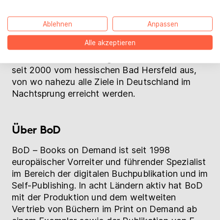
Clearing Center zur Weiterleitung von
Verlagsbestellungen bereit.
Ablehnen
Anpassen
Die Libri-Administration befindet sich in
Alle akzeptieren
Hamburg, dem Gründungsort und Sitz des
Unternehmens. Das Logistikzentrum arbeitet
seit 2000 vom hessischen Bad Hersfeld aus,
von wo nahezu alle Ziele in Deutschland im
Nachtsprung erreicht werden.
Über BoD
BoD – Books on Demand ist seit 1998
europäischer Vorreiter und führender Spezialist
im Bereich der digitalen Buchpublikation und im
Self-Publishing. In acht Ländern aktiv hat BoD
mit der Produktion und dem weltweiten
Vertrieb von Büchern im Print on Demand ab